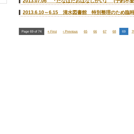
2013.07.06 『たなばたおはなしかい』 (予約不要
2013.6.10～6.15 清水図書館 特別整理のため
Page 69 of 74
« First
‹ Previous
65
66
67
68
69
7