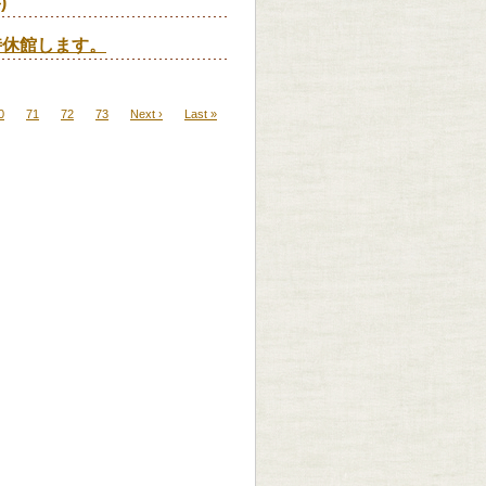
)
臨時休館します。
0
71
72
73
Next ›
Last »