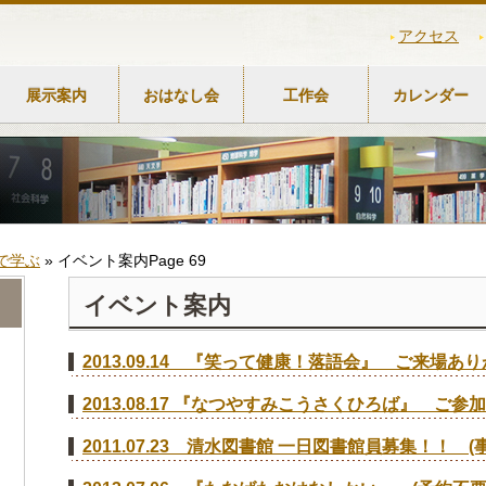
アクセス
展示案内
おはなし会
工作会
カレンダー
で学ぶ
»
イベント案内
Page 69
イベント案内
2013.09.14 『笑って健康！落語会』 ご来場
2013.08.17 『なつやすみこうさくひろば』 ご
2011.07.23 清水図書館 一日図書館員募集！！ (