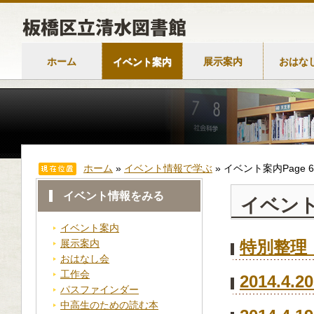
ホーム
イベント案内
展示案内
おはな
ホーム
»
イベント情報で学ぶ
»
イベント案内
Page 
イベント情報をみる
イベン
イベント案内
展示案内
特別整理
おはなし会
工作会
2014.
パスファインダー
中高生のための読む本