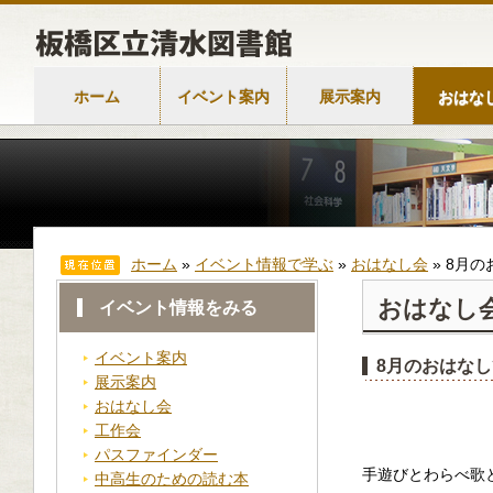
ホーム
イベント案内
展示案内
おはな
ホーム
»
イベント情報で学ぶ
»
おはなし会
»
8月の
おはなし
イベント情報をみる
イベント案内
8月のおはな
展示案内
おはなし会
工作会
パスファインダー
手遊びとわらべ歌
中高生のための読む本