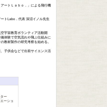
・アートＬａｂｏ．」による飛行機
ートLabo．代表 深沼イノル先生
航空宇宙教育ボランティア活動開
整備体験で空気流れや飛ぶ仕組みに
けの教材製作の研究考察を始める。
業、子供会などで出前サイエンス活
ンター
リエーショ