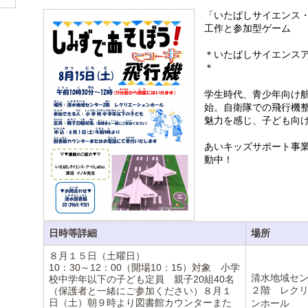
「いたばしサイエンス
工作と参加型ゲーム
＊いたばしサイエンスア
＊
学生時代、青少年向け
始。自衛隊での飛行機
魅力を感じ、子ども向
あいキッズサポート事
動中！
日時等詳細
場所
８月１５日（土曜日）
10：30～12：00（開場10：15）対象 小学
清水地域セ
校中学年以下の子ども定員 親子20組40名
２階 レク
（保護者と一緒にご参加ください）８月１
日（土）朝９時より図書館カウンターまた
ンホール