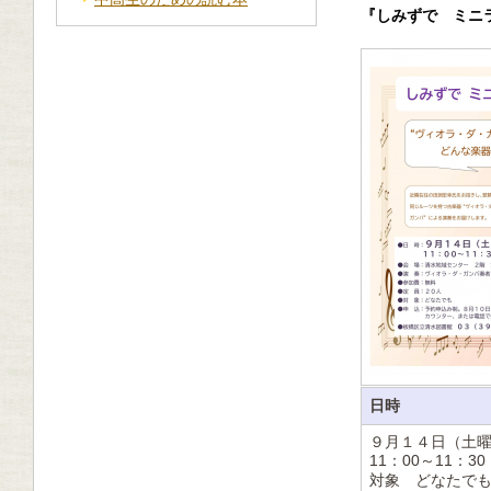
『しみずで ミニ
日時
９月１４日（土
11：00～11：3
対象 どなたで