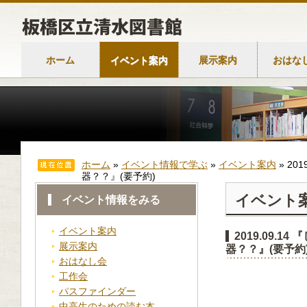
ホーム
イベント案内
展示案内
おはな
ホーム
»
イベント情報で学ぶ
»
イベント案内
»
20
器？？』(要予約)
イベント
イベント情報をみる
イベント案内
2019.09
展示案内
器？？』(要予約
おはなし会
工作会
パスファインダー
中高生のための読む本