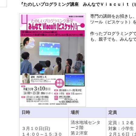
『たのしいプログラミング講座 みんなでＶｉｓｃｕｉｔ
専門の講師をお招きし
ツール（ビスケット）
作ったプログラミング
も、親子でも、みんな
日時
場所
定員
清水地域センタ
定員：１２名
ー２階
３月１０日(日)
対象：小学生
第２洋室
１４:００～１５:３０
２月１６日（