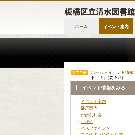
ホーム
イベント案内
ホーム
»
イベント情報
ト）！』(要予約)
イベント情報をみる
イベント案内
展示案内
おはなし会
工作会
パスファインダー
中高生のための読む本