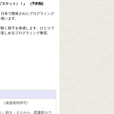
（ビスケット）！』
(
予約制
)
、日本で開発されたプログラミング
を使います。
で動く様子を体感します。ひとりで
で楽しめるプログラミング教室。
 （保護者同伴可）
土）朝９：００から、図書館カウ