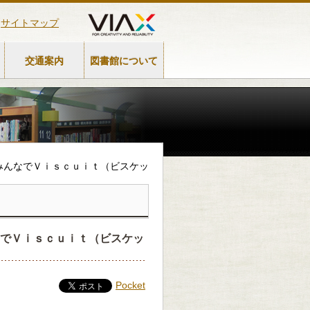
サイトマップ
交通案内
図書館について
座 みんなでＶｉｓｃｕｉｔ（ビスケッ
みんなでＶｉｓｃｕｉｔ（ビスケッ
Pocket