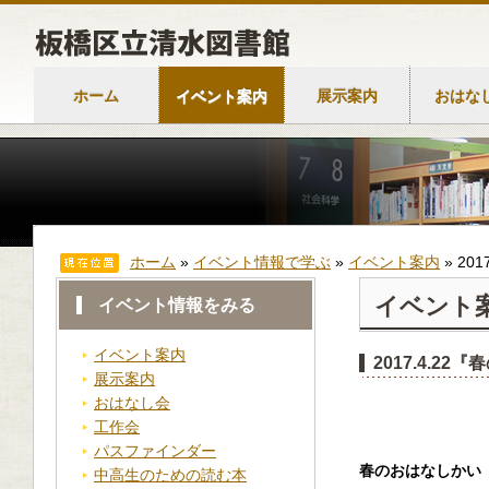
ホーム
イベント案内
展示案内
おはな
ホーム
»
イベント情報で学ぶ
»
イベント案内
»
20
イベント
イベント情報をみる
イベント案内
2017.4.2
展示案内
おはなし会
工作会
パスファインダー
春のおはなしか
中高生のための読む本