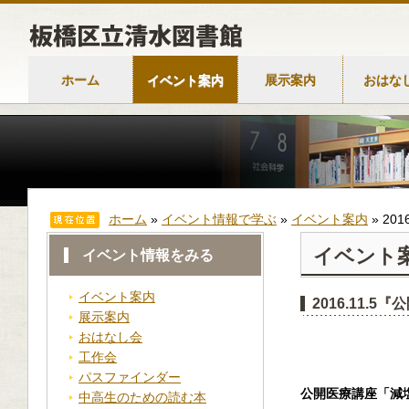
ホーム
イベント案内
展示案内
おはな
ホーム
»
イベント情報で学ぶ
»
イベント案内
»
20
イベント
イベント情報をみる
イベント案内
2016.11
展示案内
おはなし会
工作会
パスファインダー
公開医療講座「減
中高生のための読む本