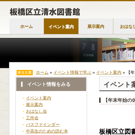
ホーム
イベント案内
展示案内
おはな
ホーム
»
イベント情報で学ぶ
»
イベント案内
»
【年
イベント
イベント情報をみる
イベント案内
【年末年始の
展示案内
おはなし会
工作会
パスファインダー
板橋区立図
中高生のための読む本