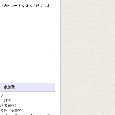
折り紙ヒコーキを折って飛ばしま
象・参加費
０名
学生以下
保護者同伴）
５０円（保険料）