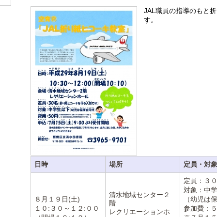
JAL職員の指導のもと
す。
日時
場所
定員・対
定員：３
対象：中
清水地域センター２
８月１９日(土)
（幼児は
階
１０:３０～１２:００
参加費：
レクリエーションホ