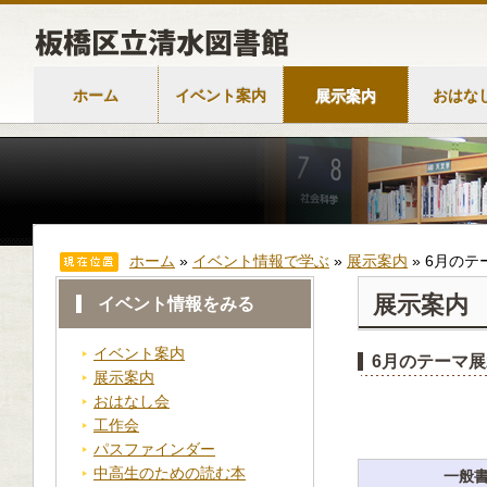
ホーム
イベント案内
展示案内
おはな
ホーム
»
イベント情報で学ぶ
»
展示案内
»
6月のテ
展示案内
イベント情報をみる
イベント案内
6月のテーマ展
展示案内
おはなし会
工作会
パスファインダー
中高生のための読む本
一般