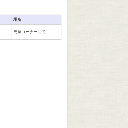
。
場所
児童コーナーにて