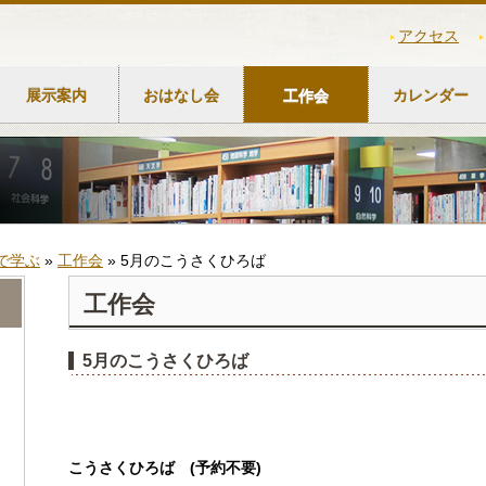
アクセス
展示案内
おはなし会
工作会
カレンダー
で学ぶ
»
工作会
»
5月のこうさくひろば
工作会
5月のこうさくひろば
こうさくひろば
(
予約不要
)